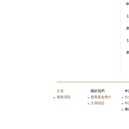
主頁
關於我們
申
最新消息
慈善基金簡介
社
主席的話
申
條