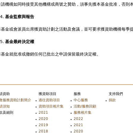
申請機構如同時接受其他機構或商號之贊助，須事先獲本基金批准，否則
基金監察與報告
本基金或會派員出席獲資助計劃之活動及會議，並可要求獲資助機構每季
基金最終決定權
本基金就批准或撤銷任何已批出之申請保留最終決定權。
請資助
獲資助項目
服務
支持我們
會服務資助計劃簡介
過往資助項目
中心服務
捐款
請須知
資助項目相片集
活動/服務回顧
款及細則
2021
服務相片集
2020
2022
2019
2021
2018
2020